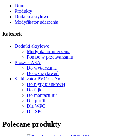
Dom
Produkty
Dodatki akrylowe
Modyfikator uderzenia
Kategorie
Dodatki akrylowe
Modyfikator uderzenia
Pomoc w przetwarzaniu
Proszek ASA
Do wytłaczania
Do wstrzykiwań
Stabilizator PVC Ca Zn
Do płyty piankowej
Do fajki
Do montażu rur
Dla profilu
Dla WPC
Dla SPC
Polecane produkty