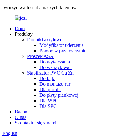
tworzyć wartość dla naszych klientów
Dom
Produkty
Dodatki akrylowe
Modyfikator uderzenia
Pomoc w przetwarzaniu
Proszek ASA
Do wytłaczania
Do wstrzykiwań
Stabilizator PVC Ca Zn
Do fajki
Do montażu rur
Dla profilu
Do płyty piankowej
Dla WPC
Dla SPC
Badania
O nas
Skontaktuj się z nami
English