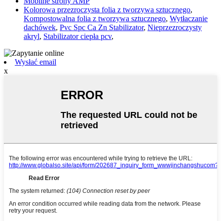
Mobilne strony AMP
Kolorowa przezroczysta folia z tworzywa sztucznego
,
Kompostowalna folia z tworzywa sztucznego
,
Wytłaczanie
dachówek
,
Pvc Spc Ca Zn Stabilizator
,
Nieprzezroczysty
akryl
,
Stabilizator ciepła pcv
,
Wysłać email
x